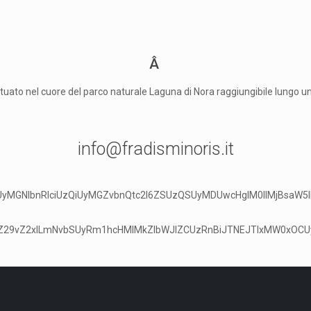
Â
situato nel cuore del parco naturale Laguna di Nora raggiungibile lungo 
info@fradisminoris.it
QSUyMGNlbnRlciUzQiUyMGZvbnQtc2l6ZSUzQSUyMDUwcHglM0IlMjB
cuZ29vZ2xlLmNvbSUyRm1hcHMlMkZlbWJlZCUzRnBiJTNEJTIxMW0xO