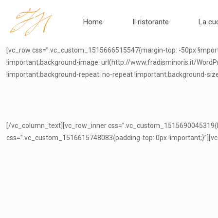
Home
Il ristorante
La cu
[vc_row css=”.vc_custom_1515666515547{margin-top: -50px !import
!important;background-image: url(http://www.fradisminoris.it/Wo
!important;background-repeat: no-repeat !important;background-size:
[/vc_column_text][vc_row_inner css=”.vc_custom_1515690045319{bac
css=”.vc_custom_1516615748083{padding-top: 0px !important;}”][v