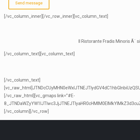
[/vc_column_inner][/vc_row_inner][vc_column_text]
Il Ristorante Fradis Minoris Ã¨ 
[/vc_column_text][vc_column_text]
[/vc_column_text]
[vc_raw_html]JTNDcCUyMHN0eWxlJTNEJTIydGV4dC1hbGlnbiUz
[/vc_raw_html][vc_gmaps link=”#E-
8_JTNDaWZyYW1lJTIwc3JjJTNEJTIyaHR0cHMlM0ElMkYlMkZ3d3
[/vc_column][/vc_row]