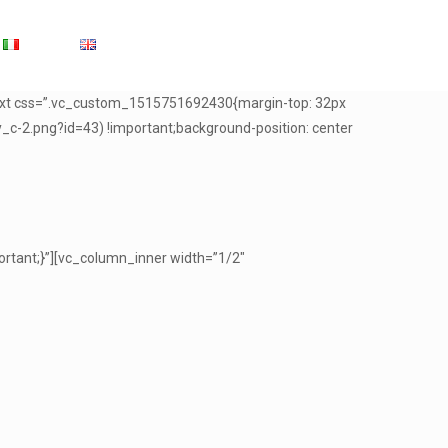
text css=”.vc_custom_1515751692430{margin-top: 32px
c-2.png?id=43) !important;background-position: center
rtant;}”][vc_column_inner width=”1/2″