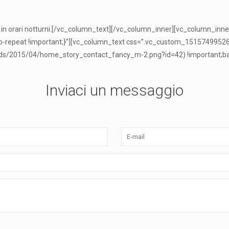
nche in orari notturni.[/vc_column_text][/vc_column_inner][vc_column_
: no-repeat !important;}”][vc_column_text css=”.vc_custom_151574995
ds/2015/04/home_story_contact_fancy_m-2.png?id=42) !important;back
Inviaci un messaggio