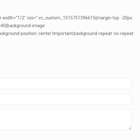
inner width=”1/2″ css=”.vc_custom_1515751396615{margin-top: -20px
2640{background-image:
ground-position: center !important;background-repeat: no-repeat