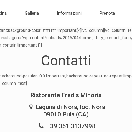
cina
Galleria
Informazioni
Prenota
ant;background-color: #ffffff !important;}”][vc_column][vc_column_
rdPressLaguna/wp-content/uploads/2015/04/home_story_contact_fancy_
 contain !important;}”]
Contatti
kground-position: 0 0 !important;background-repeat: no-repeat !impo
c_column_text]
Ristorante Fradis Minoris
Laguna di Nora, loc. Nora
09010 Pula (CA)
+ 39 351 3137998