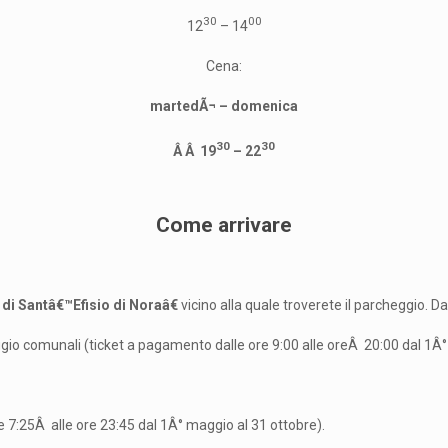
30
00
12
– 14
Cena:
martedÃ¬ – domenica
30
30
Â Â 19
– 22
Come arrivare
i Santâ€™Efisio di Noraâ€
vicino alla quale troverete il parcheggio. Da
ggio comunali (ticket a pagamento dalle ore 9:00 alle oreÂ 20:00 dal 1Â°
 7:25Â alle ore 23:45 dal 1Â° maggio al 31 ottobre).