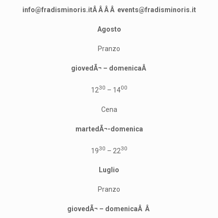
info@fradisminoris.itÂ Â Â Â events@fradisminoris.it
Agosto
Pranzo
giovedÃ¬ – domenicaÂ
30
00
12
– 14
Cena
martedÃ¬-domenica
30
30
19
– 22
Luglio
Pranzo
giovedÃ¬ – domenicaÂ Â