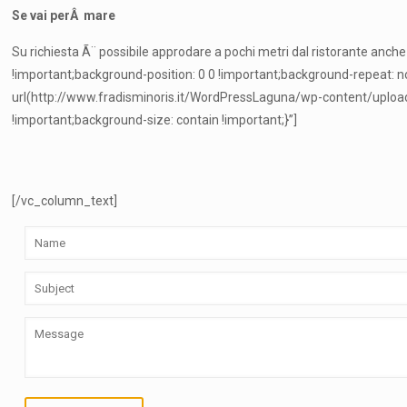
Se vai perÂ mare
Su richiesta Ã¨ possibile approdare a pochi metri dal ristorante a
!important;background-position: 0 0 !important;background-repeat
url(http://www.fradisminoris.it/WordPressLaguna/wp-content/uploa
!important;background-size: contain !important;}”]
[/vc_column_text]