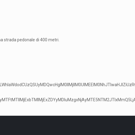
una strada pedonale di 400 metri.
saW5lLWhlaWdodCUzQSUyMDQwcHglM0IlMjIlM0UlMEElM0NhJTIwaHJ
CUyMTFtMTIlMjExbTMlMjExZDYyMDIuMzgxNjAyMTE5NTM2JTIxMmQ